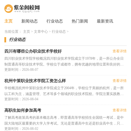
主页
新闻动态
行业动态
热门新闻
最新资讯
当前位置：
主页
>
文章中心
>
行业动态
>
行业动态
四川有哪些公办职业技术学校好
查看详情
四川职业技术学院学校概况四川职业技术学院成立于1978年，是一所公办全日
制普通高等职业技术学院。学校位于成都市，拥有优越的地理位置和良好的教
更新时间：2026-08-07
育资源。学院设有多个系部，涵
杭州中策职业技术学院工资怎么样
查看详情
学校概况杭州中策职业技术学院成立于2004年，学校位于美丽的杭州，是一所
以工科为主，涵盖管理、艺术等多个领域的职业技术院校。学院注重实践教
更新时间：2026-08-04
学，积极与企业合作，培养出了一
高职生如何参加高考
查看详情
了解高考政策高考的基本概念高考，即普通高等学校招生全国统一考试，是中
国大陆地区最重要的大学入学考试。无论是普通高中生还是职业高中生，只要
更新时间：2026-08-02
符合条件，都可以报名参加。