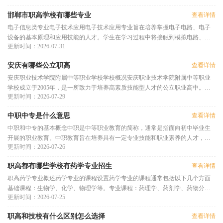
邯郸市职高学校有哪些专业
查看详情
电子信息类专业电子技术应用电子技术应用专业旨在培养掌握电子电路、电子
设备的基本原理和应用技能的人才。学生在学习过程中将接触到模拟电路、数
更新时间：2026-07-31
字电路以及现代电子技术的基
安庆有哪些公立职高
查看详情
安庆职业技术学院附属中等职业学校学校概况安庆职业技术学院附属中等职业
学校成立于2005年，是一所致力于培养高素质技能型人才的公立职业高中。学
更新时间：2026-07-29
校依托安庆职业技术学院的教学
中职中专是什么意思
查看详情
中职和中专的基本概念中职是中等职业教育的简称，通常是指面向初中毕业生
开展的职业教育。中职教育旨在培养具有一定专业技能和职业素养的人才，适
更新时间：2026-07-26
应社会经济发展的需要。中职
职高都有哪些学校有药学专业招生
查看详情
职高药学专业概述药学专业的课程设置药学专业的课程通常包括以下几个方面
基础课程：生物学、化学、物理学等。专业课程：药理学、药剂学、药物分
更新时间：2026-07-25
析、临床药学等。实践课程：药
职高和技校有什么区别怎么选择
查看详情