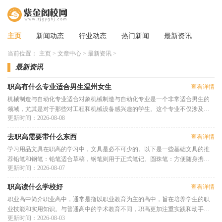
主页
新闻动态
行业动态
热门新闻
最新资讯
当前位置：
主页
>
文章中心
>
最新资讯
>
最新资讯
职高有什么专业适合男生温州女生
查看详情
机械制造与自动化专业适合对象机械制造与自动化专业是一个非常适合男生的
领域，尤其是对于那些对工程和机械设备感兴趣的学生。这个专业不仅涉及到
更新时间：2026-08-08
传统的机械加工，还包括现代
去职高需要带什么东西
查看详情
学习用品文具在职高的学习中，文具是必不可少的。以下是一些基础文具的推
荐铅笔和钢笔：铅笔适合草稿，钢笔则用于正式笔记。圆珠笔：方便随身携
更新时间：2026-08-07
带，适合随时记录。橡皮擦和修
职高读什么学校好
查看详情
职业高中简介职业高中，通常是指以职业教育为主的高中，旨在培养学生的职
业技能和实用知识。与普通高中的学术教育不同，职高更加注重实践和动手能
更新时间：2026-08-03
力的培养，为学生提供了丰富