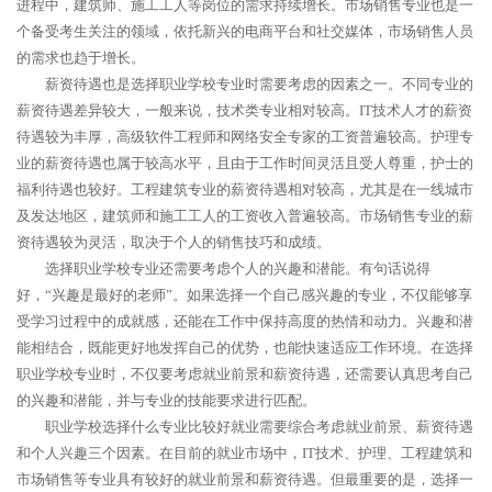
进程中，建筑师、施工工人等岗位的需求持续增长。市场销售专业也是一
个备受考生关注的领域，依托新兴的电商平台和社交媒体，市场销售人员
的需求也趋于增长。
薪资待遇也是选择职业学校专业时需要考虑的因素之一。不同专业的
薪资待遇差异较大，一般来说，技术类专业相对较高。IT技术人才的薪资
待遇较为丰厚，高级软件工程师和网络安全专家的工资普遍较高。护理专
业的薪资待遇也属于较高水平，且由于工作时间灵活且受人尊重，护士的
福利待遇也较好。工程建筑专业的薪资待遇相对较高，尤其是在一线城市
及发达地区，建筑师和施工工人的工资收入普遍较高。市场销售专业的薪
资待遇较为灵活，取决于个人的销售技巧和成绩。
选择职业学校专业还需要考虑个人的兴趣和潜能。有句话说得
好，“兴趣是最好的老师”。如果选择一个自己感兴趣的专业，不仅能够享
受学习过程中的成就感，还能在工作中保持高度的热情和动力。兴趣和潜
能相结合，既能更好地发挥自己的优势，也能快速适应工作环境。在选择
职业学校专业时，不仅要考虑就业前景和薪资待遇，还需要认真思考自己
的兴趣和潜能，并与专业的技能要求进行匹配。
职业学校选择什么专业比较好就业需要综合考虑就业前景、薪资待遇
和个人兴趣三个因素。在目前的就业市场中，IT技术、护理、工程建筑和
市场销售等专业具有较好的就业前景和薪资待遇。但最重要的是，选择一