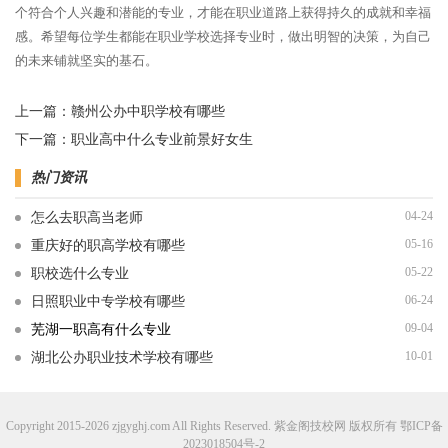
个符合个人兴趣和潜能的专业，才能在职业道路上获得持久的成就和幸福
感。希望每位学生都能在职业学校选择专业时，做出明智的决策，为自己
的未来铺就坚实的基石。
上一篇：
赣州公办中职学校有哪些
下一篇：
职业高中什么专业前景好女生
热门资讯
04-24
怎么去职高当老师
05-16
重庆好的职高学校有哪些
05-22
职校选什么专业
06-24
日照职业中专学校有哪些
09-04
芜湖一职高有什么专业
10-01
湖北公办职业技术学校有哪些
Copyright 2015-2026 zjgyghj.com All Rights Reserved. 紫金阁技校网 版权所有
鄂ICP备
2023018504号-2