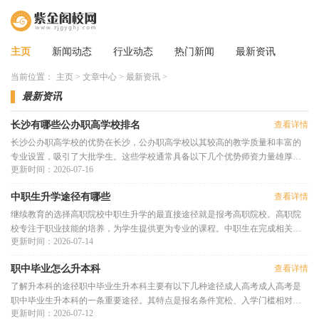
主页
新闻动态
行业动态
热门新闻
最新资讯
当前位置：
主页
>
文章中心
>
最新资讯
>
最新资讯
长沙有哪些公办职高学校排名
查看详情
长沙公办职高学校的优势在长沙，公办职高学校以其较高的教学质量和丰富的
专业设置，吸引了大批学生。这些学校通常具备以下几个优势师资力量雄厚：
更新时间：2026-07-16
公办职高普遍拥有经验丰富的
中职生升学途径有哪些
查看详情
继续教育的选择高职院校中职生升学的最直接途径就是报考高职院校。高职院
校专注于职业技能的培养，为学生提供更为专业的课程。中职生在完成相关的
更新时间：2026-07-14
课程学习后，可以参加全国统
职中毕业怎么升本科
查看详情
了解升本科的途径职中毕业生升本科主要有以下几种途径成人高考成人高考是
职中毕业生升本科的一条重要途径。其特点是报名条件宽松、入学门槛相对较
更新时间：2026-07-12
低，适合在职人员或已毕业的