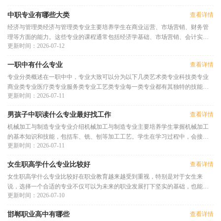
中职专业有哪些大类
查看详情
经济与管理类经济与管理类专业主要培养学生在商业运营、市场营销、财务管
理等方面的能力。这些专业的课程通常包括经济学基础、市场营销、会计实务
更新时间：2026-07-12
等，适合对商业感兴趣的学生
一职中有什么专业
查看详情
专业分类概述在一职中中，专业大致可以分为以下几类艺术类专业科技类专业
商业类专业医疗类专业服务类专业工艺类专业每一类专业都有其独特的技能要
更新时间：2026-07-11
求和职业前景，下面将逐一详
男孩子中职读什么专业最好找工作
查看详情
机械加工与制造专业专业介绍机械加工与制造专业主要培养学生掌握机械加工
的基本知识和技能，包括车、铣、刨等加工工艺。学生在学习过程中，会接触
更新时间：2026-07-11
到现代机械制造的相关设备和
女生职高学什么专业比较好
查看详情
女生职高学什么专业比较好在职业教育越来越受到重视，特别是对于女生来
说，选择一个合适的专业不仅可以为未来的职业发展打下坚实的基础，也能实
更新时间：2026-07-10
现个人价值和生活目标。女生在
邯郸职业高中有哪些
查看详情